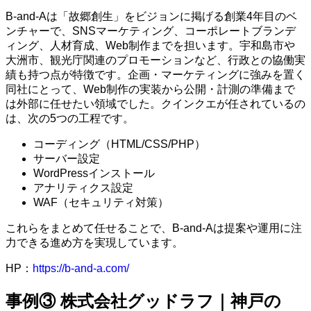
B-and-Aは「故郷創生」をビジョンに掲げる創業4年目のベ
ンチャーで、SNSマーケティング、コーポレートブランデ
ィング、人材育成、Web制作までを担います。宇和島市や
大洲市、観光庁関連のプロモーションなど、行政との協働実
績も持つ点が特徴です。企画・マーケティングに強みを置く
同社にとって、Web制作の実装から公開・計測の準備まで
は外部に任せたい領域でした。クインクエが任されているの
は、次の5つの工程です。
コーディング（HTML/CSS/PHP）
サーバー設定
WordPressインストール
アナリティクス設定
WAF（セキュリティ対策）
これらをまとめて任せることで、B-and-Aは提案や運用に注
力できる進め方を実現しています。
HP：
https://b-and-a.com/
事例③ 株式会社グッドラフ｜神戸の