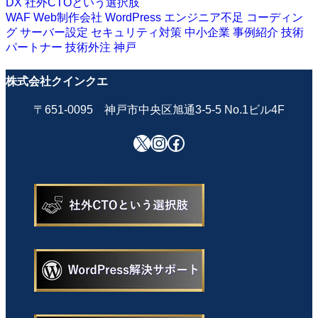
DX
社外CTOという選択肢
WAF
Web制作会社
WordPress
エンジニア不足
コーディン
グ
サーバー設定
セキュリティ対策
中小企業
事例紹介
技術
パートナー
技術外注
神戸
株式会社クインクエ
〒651-0095 神戸市中央区旭通3-5-5 No.1ビル4F
X
Instagram
Facebook