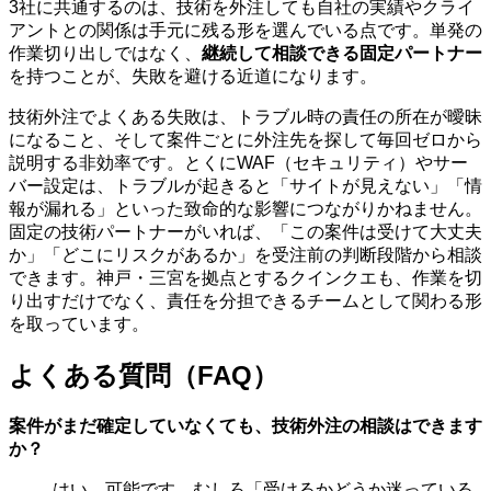
3社に共通するのは、技術を外注しても自社の実績やクライ
アントとの関係は手元に残る形を選んでいる点です。単発の
作業切り出しではなく、
継続して相談できる固定パートナー
を持つことが、失敗を避ける近道になります。
技術外注でよくある失敗は、トラブル時の責任の所在が曖昧
になること、そして案件ごとに外注先を探して毎回ゼロから
説明する非効率です。とくにWAF（セキュリティ）やサー
バー設定は、トラブルが起きると「サイトが見えない」「情
報が漏れる」といった致命的な影響につながりかねません。
固定の技術パートナーがいれば、「この案件は受けて大丈夫
か」「どこにリスクがあるか」を受注前の判断段階から相談
できます。神戸・三宮を拠点とするクインクエも、作業を切
り出すだけでなく、責任を分担できるチームとして関わる形
を取っています。
よくある質問（FAQ）
案件がまだ確定していなくても、技術外注の相談はできます
か？
はい、可能です。むしろ「受けるかどうか迷っている